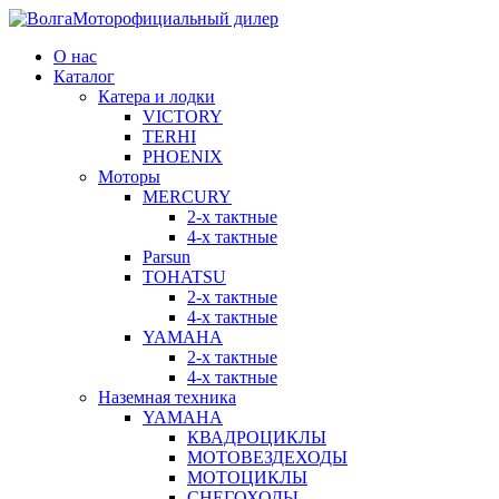
официальный дилер
О нас
Каталог
Катера и лодки
VICTORY
TERHI
PHOENIX
Моторы
MERCURY
2-x тактные
4-x тактные
Parsun
TOHATSU
2-x тактные
4-x тактные
YAMAHA
2-x тактные
4-х тактные
Наземная техника
YAMAHA
КВАДРОЦИКЛЫ
МОТОВЕЗДЕХОДЫ
МОТОЦИКЛЫ
СНЕГОХОДЫ